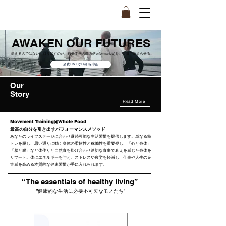
AWAKEN OUR FUTURES
鍛えるのではない。取り戻すのだ。
自分本来の能力(Performance)を、習慣で蘇えらせる。
公式LINEでTrialを申込
Our
Story
Read More
Movement Training✖️Whole Food
最高の自分を引き出すパフォーマンスメソッド
あなたのライフステージに合わせ継続可能な生活習慣を提供します。単なる筋
トレを脱し、思い通りに動く身体の柔軟性と稼働性を重要視し、「心と身体」
「脳と腸」など体作りと自然食を掛け合わせ適切な食事で衰えを感じた身体を
リブート。体にエネルギーを与え、ストレスや疲労を軽減し、仕事や人生の充
実感を高める本質的な健康習慣が手に入れられます。
“The essentials of healthy living”
”健康的な生活に必要不可欠なモノたち”