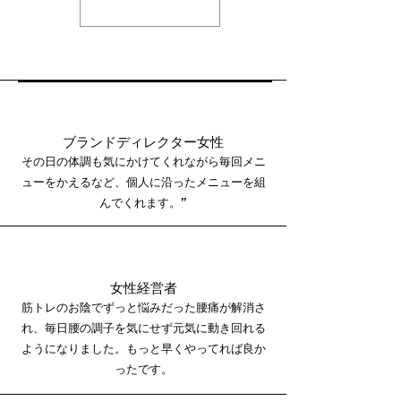
学校で、ほぼ全ての部活
用する「レッドライトセ
が中体連で優勝し、全校
ラピー」とはなんなの
集会で優勝旗を掲げる中
か？に迫ります
自分の剣道部は一度も優
勝したことが無かった
全国常連のクラスメイト
「いいだっちょ」は、い
つも成長痛や怪我に悩ま
ブランドディレクター女性
されていた 彼は中3で背
その日の体調も気にかけてくれながら毎回メニ
が190位あったし、バレ
ューをかえるなど、個人に沿ったメニューを組
ーボールのスカウトが全
んでくれます。”
国からくるスター選手だ
った 僕はそんな時、初
めて出来た彼女のことで
悩んでいた 何に悩んで
女性経営者
いたかは具体的には覚え
筋トレのお陰でずっと悩みだった腰痛が解消さ
ていない 当時の悩みな
んてそんなもんだろう
れ、毎日腰の調子を気にせず元気に動き回れる
そんなこんなで友達との
ようになりました。もっと早くやってれば良か
悩みのレベルの違いと全
ったです。
国制覇という自分の剣道