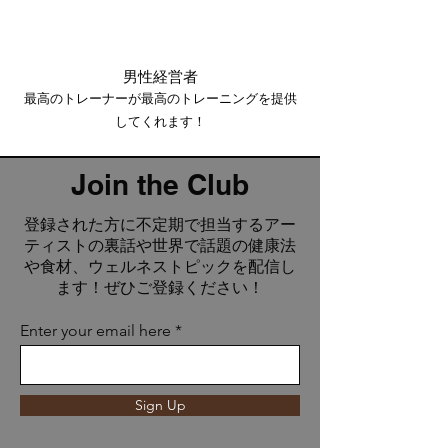
の夢にかすりもしない実
力無さに気付いた僕は
僕は主役じゃなく、裏方
で活躍する大人になろう
​男性経営者
と子供ながらに思った
最高のトレーナーが最高のトレーニングを提供
そして、いつも悩んでい
してくれます！
る友達を助けてあげたか
った そんな夢をちゃん
と高校生の時にもずっと
Join the Club
持ち続けていた そし
て、高校では剣道も頑張
​登録された方に不定期で担当するアー
って色んな大会で入賞や
ティストの裏話や世界で話題の健康法
ら優勝やらしながら大学
や食材、ウェルネストピックを配信し
の模試を受けていた 頭
ます！
​ぜひご登録ください！
は良く無かったが「スポ
ーツ科学部」があるとい
Enter your email here
う理由で 早稲田大学と
順天堂大学と 大阪体育
大学の 名前を書いてい
た 模試の判定は×と×とE
Sign Up
だ