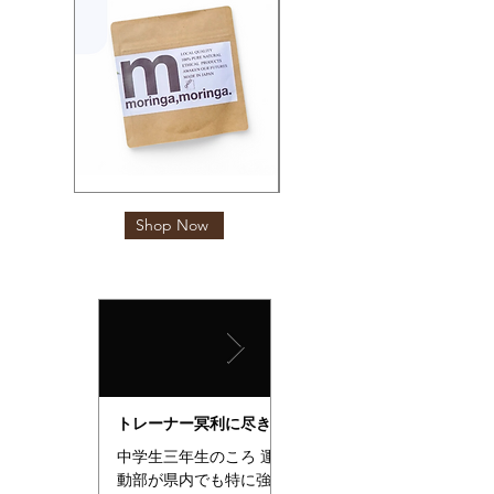
BEEmine
無
CBD
農
リ
薬
カ
Shop Now
モ
バ
リ
リ
ン
ー
ガ
バ
テ
ー
ィ
ム
ー
パ
ウ
ダ
ー
トレーナー冥利に尽きま
世界のアスリート、アー
した
ティストが選ぶ「レッド
中学生三年生のころ 運
世界のアスリート、アー
ライトセラピー」とは
動部が県内でも特に強い
ティストが今こぞっと使